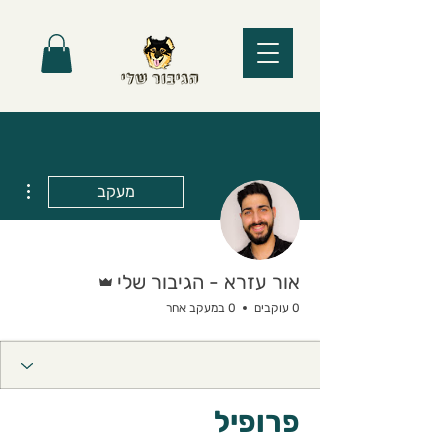
ions
מעקב
אדמין
אור עזרא - הגיבור שלי
0 עוקבים
0 במעקב אחר
פרופיל